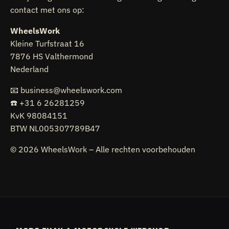
contact met ons op:
WheelsWork
Kleine Turfstraat 16
7876 HS Valthermond
Nederland
📧
business@wheelswork.com
☎️ +31 6 26281259
KvK 98084151
BTW NL005307789B47
© 2026 WheelsWork – Alle rechten voorbehouden